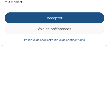
tout moment.
Spenden
Eine Messe bestellen
Accepter
Voir les préférences
Politique de cookies
Politique de confidentialité
Shop
Zeitschrift
+33 (0) 2 43 26 12 00
8 Place de la Basilique, 53600 Évron
Kontakt
Impressum
Datenschutzrichtlinie