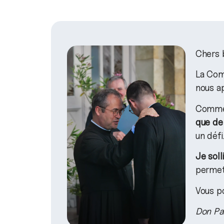
Chers b
La Co
nous ap
Comme 
que de
un défi
Je soll
permett
Vous po
Don Pa