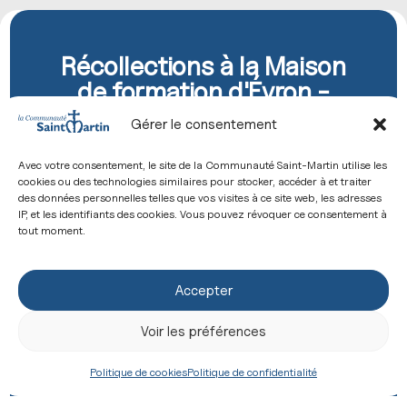
Récollections à la Maison
de formation d'Évron -
2025-2026
Gérer le consentement
Pour les jeunes de
18 à 25 ans
qui souhaitent
approfondir leur vie chrétienne, la
Communauté
Avec votre consentement, le site de la Communauté Saint-Martin utilise les
cookies ou des technologies similaires pour stocker, accéder à et traiter
Saint-Martin
propose une
récollection
pour
des données personnelles telles que vos visites à ce site web, les adresses
renouveler son amitié avec le Christ et notre
IP, et les identifiants des cookies. Vous pouvez révoquer ce consentement à
tout moment.
docilité à l’Esprit Saint, en goûtant à la vie
spirituelle à travers le
silence
, la
prière
,
les
sacrements
, les
enseignements
et l’
amitié
.
Accepter
Apporter une
bible
, un
chapelet,
un
duvet
et de
Voir les préférences
quoi prendre des notes.
Politique de cookies
Politique de confidentialité