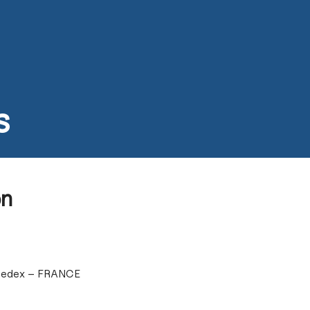
s
Activités
Devenir prêtre
Se former
Contact
s
on
n Cedex – FRANCE