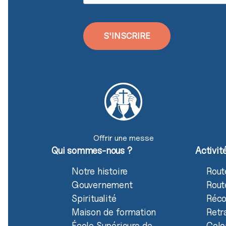
S'INSCRIRE
Offrir une messe
Qui sommes-nous ?
Activit
Notre histoire
Rout
Gouvernement
Rout
Spiritualité
Réco
Maison de formation
Retr
École Supérieure de
Colo