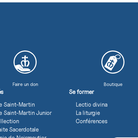
Faire un don
Boutique
és
Se former
e Saint-Martin
Lectio divina
e Saint-Martin Junior
La liturgie
llection
Conférences
aite Sacerdotale
nie de Noirmoutier