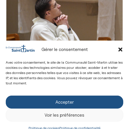
Gérer le consentement
7:30 : Lectio divina
Avec votre consentement, le site de la Communauté Saint-Martin utilise les
und Gebet
cookies ou des technologies similaires pour stocker, accéder à et traiter
des données personnelles telles que vos visites à ce site web, les adresses
IP, et les identifiants des cookies. Vous pouvez révoquer ce consentement à
tout moment.
Jeder meditiert das Wort Gottes, insbesondere
die Texte der Tagesliturgie. Die Früchte dieser
Accepter
Meditation nähren dann den innigen Dialog mit
Christus, das Gebet.
Voir les préférences
8:30 :
Politique de cookies
Politique de confidentialité