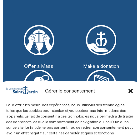
Make a donation
Offer a Mass
Gérer le consentement
Pour offrir les meilleures expériences, nous utilisons des technologies
Shop
Review
telles que les cookies pour stocker et/ou accéder aux informations des
appareils. Le fait de consentir à ces technologies nous permettra de traiter
+33 (0) 2 43 26 12 00
des données telles que le comportement de navigation ou les ID uniques
8 Place de la Basilique, 53600 Évron, France
sur ce site. Le fait de ne pas consentir ou de retirer son consentement peut
avoir un effet négatif sur certaines caractéristiques et fonctions.
Contact
Legal notice
Privacy policy