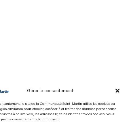
Gérer le consentement
nt eu lieu le vendredi 19 juin et samedi 20 juin,
onsentement, le site de la Communauté Saint-Martin utilise les cookies ou
gies similaires pour stocker, accéder à et traiter des données personnelles
s visites à ce site web, les adresses IP, et les identifiants des cookies. Vous
quer ce consentement à tout moment.