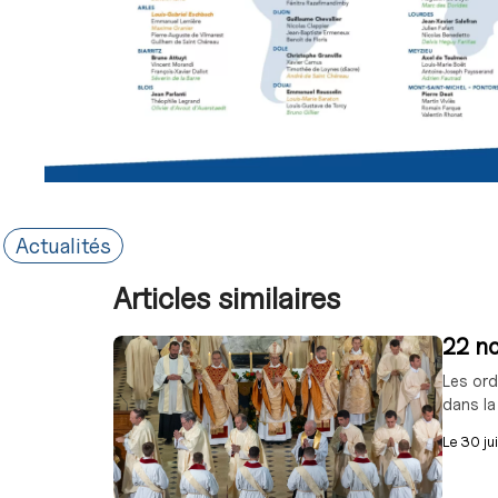
Actualités
Articles similaires
22 no
Les ord
dans la
Le
30 ju