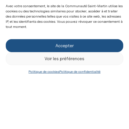
curé à Agen
Avec votre consentement, le site de la Communauté Saint-Martin utilise les
cookies ou des technologies similaires pour stocker, accéder à et traiter
des données personnelles telles que vos visites à ce site web, les adresses
IP, et les identifiants des cookies. Vous pouvez révoquer ce consentement à
don Claude-
tout moment.
Noël
Desjoyaux
Conseiller et
Accepter
curé à
Pierrelatte
Voir les préférences
Politique de cookies
Politique de confidentialité
don
Enguerrand
de Lorgeril
Conseiller,
aumônier de
l’internat de
Pontlevoy et
curé de