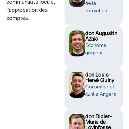
communauté locale,
de la
l’approbation des
formation
comptes…
don Augustin
Azais
Économe
général
don Louis-
Hervé Guiny
Conseiller et
curé à Angers
don Didier-
Marie de
Lovinfosse