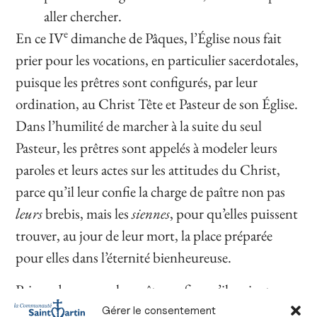
aller chercher.
e
En ce IV
dimanche de Pâques, l’Église nous fait
prier pour les vocations, en particulier sacerdotales,
puisque les prêtres sont configurés, par leur
ordination, au Christ Tête et Pasteur de son Église.
Dans l’humilité de marcher à la suite du seul
Pasteur, les prêtres sont appelés à modeler leurs
paroles et leurs actes sur les attitudes du Christ,
parce qu’il leur confie la charge de paître non pas
leurs
brebis, mais les
siennes
, pour qu’elles puissent
trouver, au jour de leur mort, la place préparée
pour elles dans l’éternité bienheureuse.
Prions donc pour les prêtres, afin qu’ils soient
fidèles à leur consécration, pour les séminaristes
Gérer le consentement