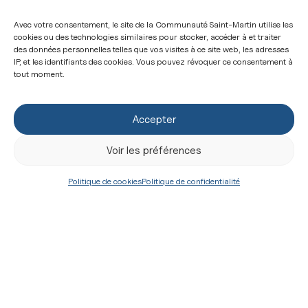
qui se préparent à devenir des pasteurs selon le
Avec votre consentement, le site de la Communauté Saint-Martin utilise les
cœur de Dieu, mais aussi pour que de nombreux
cookies ou des technologies similaires pour stocker, accéder à et traiter
des données personnelles telles que vos visites à ce site web, les adresses
jeunes gens entendent l’appel du Seigneur –
Viens
IP, et les identifiants des cookies. Vous pouvez révoquer ce consentement à
tout moment.
et pais mes brebis
– et y répondent d’un cœur
confiant et généreux.
Accepter
Approfondir
Devenir prêtre
Voir les préférences
Articles similaires
Politique de cookies
Politique de confidentialité
Comment parler
encore de la famille ?
La famille, entre blessures et
joie de l’amour : comment
témoigner de cette grâce ?...
Le
6 août 2026
par
don Antoine Barlier