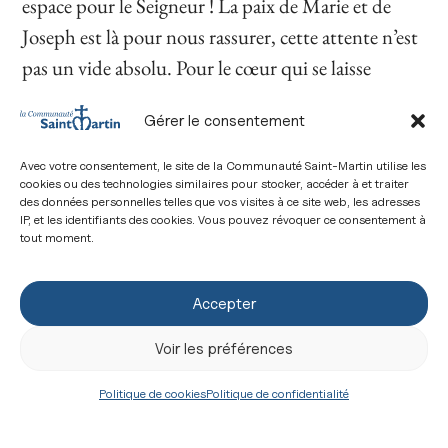
espace pour le Seigneur ! La paix de Marie et de
Joseph est là pour nous rassurer, cette attente n’est
pas un vide absolu. Pour le cœur qui se laisse
purifier, elle devient plénitude, elle devient déjà le
Gérer le consentement
Ciel qui vient sur la terre.
Prier devant la crèche,
c’est accepter de dépendre de Dieu, d’attendre de
Avec votre consentement, le site de la Communauté Saint-Martin utilise les
cookies ou des technologies similaires pour stocker, accéder à et traiter
lui la véritable plénitude.
des données personnelles telles que vos visites à ce site web, les adresses
IP, et les identifiants des cookies. Vous pouvez révoquer ce consentement à
Concrètement, l’Avent est l’occasion de faire la
tout moment.
prière
en famille
devant la crèche
qui est un
formidable outil pédagogique :
la mangeoire
Accepter
vide
permet de demander aux enfants ce qu’ils
Voir les préférences
souhaitent demander à Jésus
;
Marie et Joseph,
quels sont leurs soucis, que doivent-ils préparer ?
Politique de cookies
Politique de confidentialité
Et les
bergers, qui sont-ils ?
Prenons
aussi
des