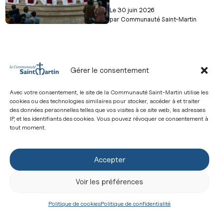
Le
30 juin 2026
par
Communauté Saint-Martin
Homélie de Mgr
Gérer le consentement
Gérard Le Stang pour
les ordinations
diaconales
Avec votre consentement, le site de la Communauté Saint-Martin utilise les
cookies ou des technologies similaires pour stocker, accéder à et traiter
Chers frères ordinands, ​
des données personnelles telles que vos visites à ce site web, les adresses
Voici donc le jour joyeux et
IP, et les identifiants des cookies. Vous pouvez révoquer ce consentement à
tout moment.
grave de votre ordination
diaconale. Vous avez les
« aptitudes requises » pour
recevoir ce sacrement. On vient
Accepter
de nous le confirmer. Parfois, je
suis tenté de demander...
Voir les préférences
Le
26 juin 2026
Politique de cookies
Politique de confidentialité
par
Communauté Saint-Martin