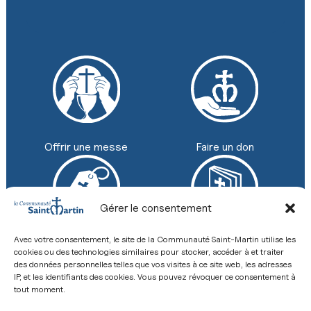
Faire un don
Offrir une messe
Gérer le consentement
Avec votre consentement, le site de la Communauté Saint-Martin utilise les
Boutique
Revue
cookies ou des technologies similaires pour stocker, accéder à et traiter
+33 (0) 2 43 26 12 00
des données personnelles telles que vos visites à ce site web, les adresses
IP, et les identifiants des cookies. Vous pouvez révoquer ce consentement à
8 Place de la Basilique, 53600 Évron
Contact
tout moment.
Mentions légales
Politique de confidentialité