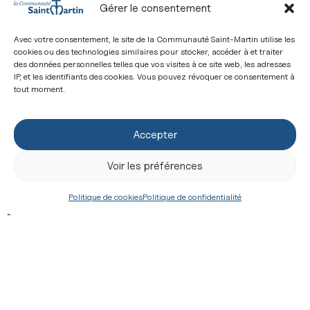
Gérer le consentement
Président de la Conférence des évêques de France
Avec votre consentement, le site de la Communauté Saint-Martin utilise les
Soeur Véronique Margron,
op,
cookies ou des technologies similaires pour stocker, accéder à et traiter
Présidente de la Conférence des religieux et
des données personnelles telles que vos visites à ce site web, les adresses
IP, et les identifiants des cookies. Vous pouvez révoquer ce consentement à
religieuses de France
tout moment.
Actualités
Accepter
Articles similaires
Voir les préférences
22 nouveaux prêtres
Politique de cookies
Politique de confidentialité
et diacres
Les ordinations diaconales et
sacerdotales de la
Communauté Saint-Martin ont
eu lieu le vendredi 19 juin et
samedi 20 juin, dans la
basilique Notre-Dame de