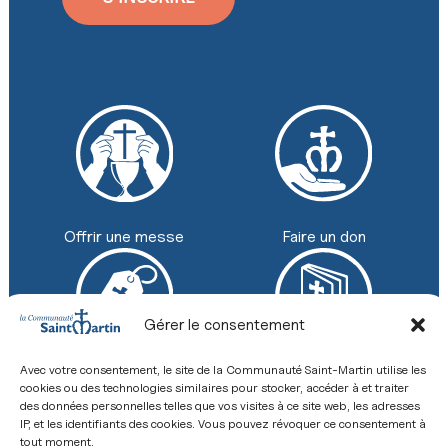
Faire un don
Offrir une messe
Gérer le consentement
Avec votre consentement, le site de la Communauté Saint-Martin utilise les
Boutique
Revue
cookies ou des technologies similaires pour stocker, accéder à et traiter
+33 (0) 2 43 26 12 00
des données personnelles telles que vos visites à ce site web, les adresses
IP, et les identifiants des cookies. Vous pouvez révoquer ce consentement à
8 Place de la Basilique, 53600 Évron
Contact
tout moment.