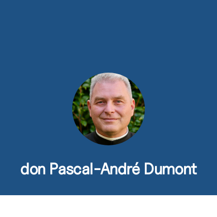
s
Activités
Devenir prêtre
Se former
Contact
don Pascal-André Dumont