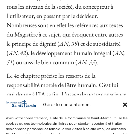
tous les niveaux de la société, du concepteur à
l’utilisateur, en passant par le décideur.
Nombreuses sont en effet les références aux textes
du Magistère à ce sujet, qui évoquent entre autres
le principe de dignité (
AN
,
39
) et de subsidiarité
(
AN, 42
), le développement humain intégral (
AN,
51
) ou aussi le bien commun (
AN, 55
).
Le 4e chapitre précise les ressorts de la
responsabilité morale de l’être humain. C’est lui
qui donne à l’IA sa fin. L’usage de notre conscience
est d’ailleurs une partie de l’exercice de notre
Gérer le consentement
intelligence. En ce sens donc la fin de l’IA peut être
Avec votre consentement, le site de la Communauté Saint-Martin utilise les
positive : promouvoir le bien-être des individus et
cookies ou des technologies similaires pour stocker, accéder à et traiter
des données personnelles telles que vos visites à ce site web, les adresses
des communautés (
AN, 40
). Ce principe est