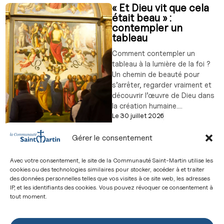
« Et Dieu vit que cela
était beau » :
contempler un
tableau
Comment contempler un
tableau à la lumière de la foi ?
Un chemin de beauté pour
s’arrêter, regarder vraiment et
découvrir l’œuvre de Dieu dans
la création humaine....
Le
30 juillet 2026
par
Communauté Saint-Martin
Gérer le consentement
Avec votre consentement, le site de la Communauté Saint-Martin utilise les
La musique comme
cookies ou des technologies similaires pour stocker, accéder à et traiter
mission
des données personnelles telles que vos visites à ce site web, les adresses
IP, et les identifiants des cookies. Vous pouvez révoquer ce consentement à
Le chant liturgique est bien
tout moment.
plus qu’un accompagnement : il
est une prière, une mission et