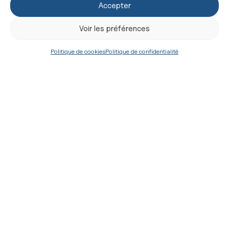
un chemin pour conduire les
Accepter
âmes vers Dieu....
Le
23 juillet 2026
Voir les préférences
par
Communauté Saint-Martin
Politique de cookies
Politique de confidentialité
Vrais ou faux
enchantements ?
Le plus optimiste parmi nous
peut parfois ressentir une
forme de lassitude : crises
politiques, économiques,
sociales, environnementales ;
crise des abus, des vocations…
Y-a-t-il une réalité qui échappe
à...
Le
16 juillet 2026
par
don Pierre Doat