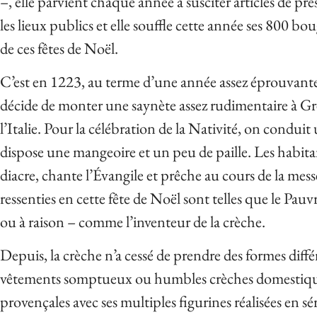
–, elle parvient chaque année à susciter articles de pre
les lieux publics et elle souffle cette année ses 800 bou
de ces fêtes de Noël.
C’est en 1223, au terme d’une année assez éprouvante 
décide de monter une saynète assez rudimentaire à Gr
l’Italie. Pour la célébration de la Nativité, on condu
dispose une mangeoire et un peu de paille. Les habitant
diacre, chante l’Évangile et prêche au cours de la messe
ressenties en cette fête de Noël sont telles que le Pauv
ou à raison – comme l’inventeur de la crèche.
Depuis, la crèche n’a cessé de prendre des formes diffé
vêtements somptueux ou humbles crèches domestiques
provençales avec ses multiples figurines réalisées en sér