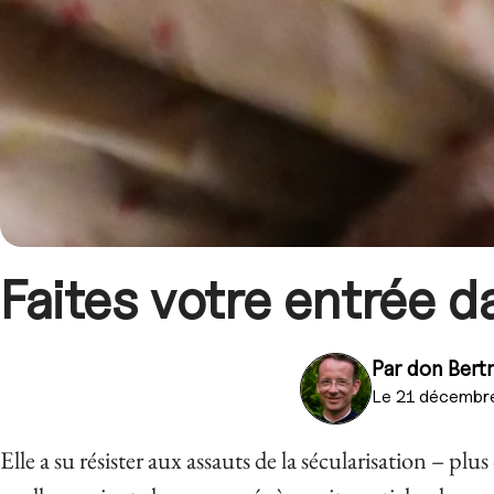
Faites votre entrée d
Par
don Bert
Le 21 décembr
Elle a su résister aux assauts de la sécularisation – plu