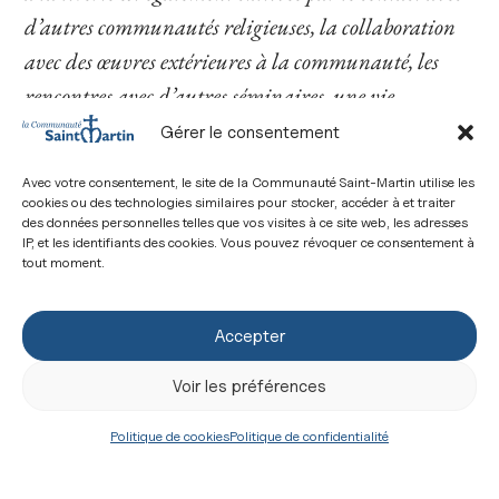
d’autres communautés religieuses, la collaboration
avec des œuvres extérieures à la communauté, les
rencontres avec d’autres séminaires, une vie
authentiquement catholique c’est-à-dire avec
Gérer le consentement
d’autres réalités de l’Eglise
, souligne don Léonard.
Avec votre consentement, le site de la Communauté Saint-Martin utilise les
Autant de rencontres qui enrichissent et favorisent
cookies ou des technologies similaires pour stocker, accéder à et traiter
des données personnelles telles que vos visites à ce site web, les adresses
le discernement.
»
IP, et les identifiants des cookies. Vous pouvez révoquer ce consentement à
tout moment.
Finalement, conclut le formateur,
« le caractère
complet de la formation proposée favorise
Accepter
l’épanouissement dans toutes ses dimensions –
humaine, spirituelle, intellectuelle et pastorale – et a
Voir les préférences
pour objectif de permettre à un candidat d’exercer
Politique de cookies
Politique de confidentialité
son discernement en mûrissant son choix jusqu’au
bout en connaissance de cause, avant de s’engager