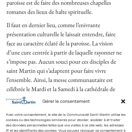
paroisse est de faire des nombreuses chapelles
romanes des lieux de halte spirituelle.
Il faut en dernier lieu, comme l’enivrante
présentation culturelle le laissait entendre, faire
face au caractère éclaté de la paroisse. La vision
d’une cure centrée à partir de laquelle rayonner ne
s’impose pas. Aucun souci pour ces disciples de
saint Martin qui s’adaptent pour faire vivre
l’ensemble. Ainsi, la messe communautaire est
célébrée le Mardi et la Samedi à la cathédrale de
Saint-Paul-Trois-Châteaux et à Pierrelatte le reste
Gérer le consentement
de la semaine. Les paroissiens et les maires des
Avec votre consentement, le site de la Communauté Saint-Martin utilise les
communes sont d’ailleurs heureux de voir une
cookies ou des technologies similaires pour stocker, accéder à et traiter
équipe unie se déplacer sur le secteur. Autre moyen
des données personnelles telles que vos visites à ce site web, les adresses
IP, et les identifiants des cookies. Vous pouvez révoquer ce consentement à