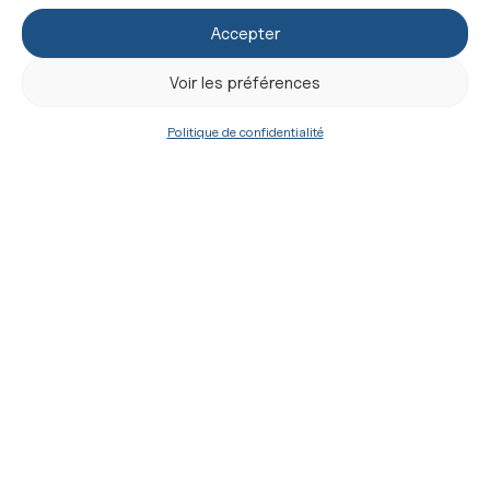
Accepter
Voir les préférences
Politique de confidentialité
Signification
Lors de la révision du Cérémonial des Évêques à la
suite du concile Vatican II, la chapelle pontificale a
été quelque peu simplifiée : les chapelains sont au
nombre de deux ou trois (crosse, mitre et,
éventuellement, livre de l’évêque) et ils ne portent
plus la chape mais simplement le vimpa sur l’aube
ou le surplis. Il est toujours requis que l’évêque soit
entouré de deux prêtres ou de deux diacres
d’honneur, n’officiant pas autrement qu’auprès de