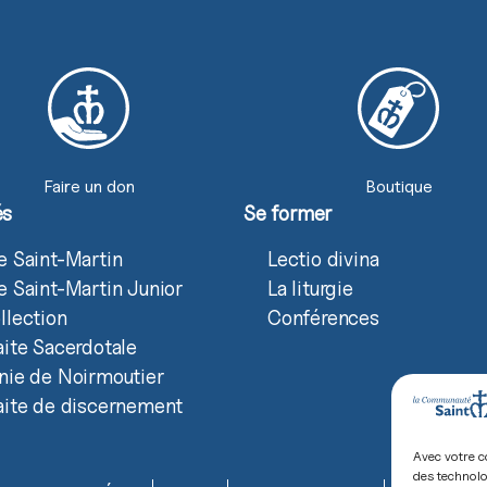
Faire un don
Boutique
és
Se former
e Saint-Martin
Lectio divina
e Saint-Martin Junior
La liturgie
llection
Conférences
aite Sacerdotale
nie de Noirmoutier
aite de discernement
Avec votre c
des technolo