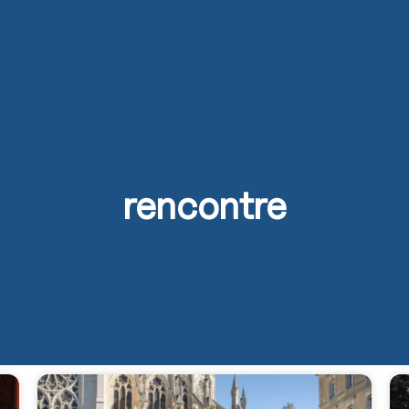
s
Activités
Devenir prêtre
Se former
Contact
rencontre