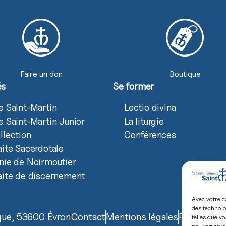
Faire un don
Boutique
és
Se former
e Saint-Martin
Lectio divina
e Saint-Martin Junior
La liturgie
llection
Conférences
aite Sacerdotale
nie de Noirmoutier
aite de discernement
Avec votre c
des technolo
ique, 53600 Évron
Contact
Mentions légales
Politique d
telles que vo