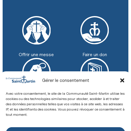
Faire un don
Offrir une messe
Gérer le consentement
Avec votre consentement, le site de la Communauté Saint-Martin utilise les
Boutique
Revue
cookies ou des technologies similaires pour stocker, accéder à et traiter
+33 (0) 2 43 26 12 00
des données personnelles telles que vos visites à ce site web, les adresses
IP, et les identifiants des cookies. Vous pouvez révoquer ce consentement à
8 Place de la Basilique, 53600 Évron
Contact
tout moment.
Mentions légales
Politique de confidentialité