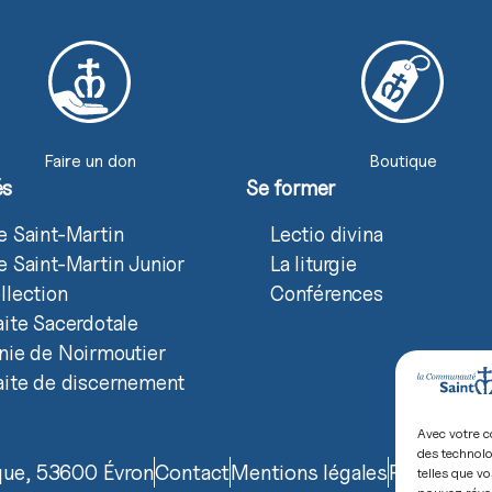
Faire un don
Boutique
és
Se former
e Saint-Martin
Lectio divina
e Saint-Martin Junior
La liturgie
llection
Conférences
aite Sacerdotale
nie de Noirmoutier
aite de discernement
Avec votre c
des technolo
ique, 53600 Évron
Contact
Mentions légales
Politique d
telles que vo