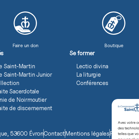
Faire un don
Boutique
és
Se former
e Saint-Martin
Lectio divina
e Saint-Martin Junior
La liturgie
llection
Conférences
aite Sacerdotale
nie de Noirmoutier
aite de discernement
Avec votre c
des technolo
ique, 53600 Évron
Contact
Mentions légales
Politique d
telles que vo