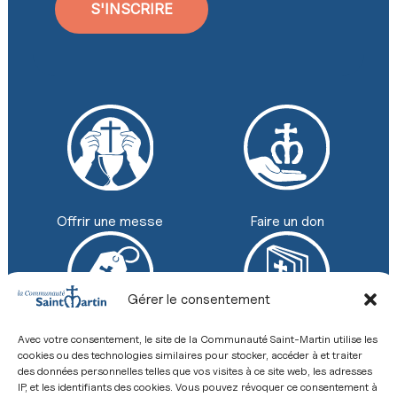
S'INSCRIRE
Faire un don
Offrir une messe
Gérer le consentement
Avec votre consentement, le site de la Communauté Saint-Martin utilise les
Boutique
Revue
cookies ou des technologies similaires pour stocker, accéder à et traiter
+33 (0) 2 43 26 12 00
des données personnelles telles que vos visites à ce site web, les adresses
IP, et les identifiants des cookies. Vous pouvez révoquer ce consentement à
8 Place de la Basilique, 53600 Évron
Contact