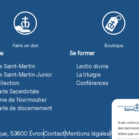
Faire un don
Boutique
és
Se former
e Saint-Martin
Lectio divina
e Saint-Martin Junior
La liturgie
llection
Conférences
aite Sacerdotale
nie de Noirmoutier
aite de discernement
Avec votre c
des technolo
ique, 53600 Évron
Contact
Mentions légales
Politique d
telles que vo