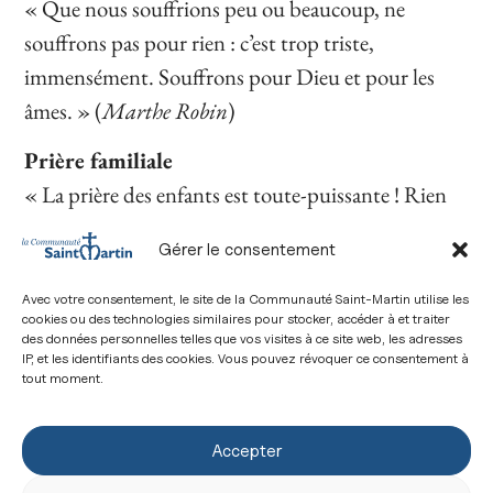
« Que nous souffrions peu ou beaucoup, ne
souffrons pas pour rien : c’est trop triste,
immensément. Souffrons pour Dieu et pour les
âmes. » (
Marthe Robin
)
Prière familiale
« La prière des enfants est toute-puissante ! Rien
de plus beau n’est monté à Dieu que la prière des
Gérer le consentement
enfants. Plusieurs enfants réunis dans la prière font
pour le ciel des choses merveilleuses. » (
Marthe
Avec votre consentement, le site de la Communauté Saint-Martin utilise les
cookies ou des technologies similaires pour stocker, accéder à et traiter
Robin
)
des données personnelles telles que vos visites à ce site web, les adresses
IP, et les identifiants des cookies. Vous pouvez révoquer ce consentement à
tout moment.
Accepter