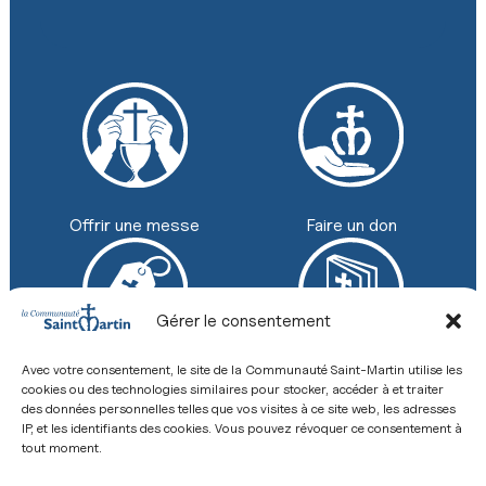
Faire un don
Offrir une messe
Gérer le consentement
Avec votre consentement, le site de la Communauté Saint-Martin utilise les
Boutique
Revue
cookies ou des technologies similaires pour stocker, accéder à et traiter
+33 (0) 2 43 26 12 00
des données personnelles telles que vos visites à ce site web, les adresses
IP, et les identifiants des cookies. Vous pouvez révoquer ce consentement à
8 Place de la Basilique, 53600 Évron
Contact
tout moment.
Mentions légales
Politique de confidentialité