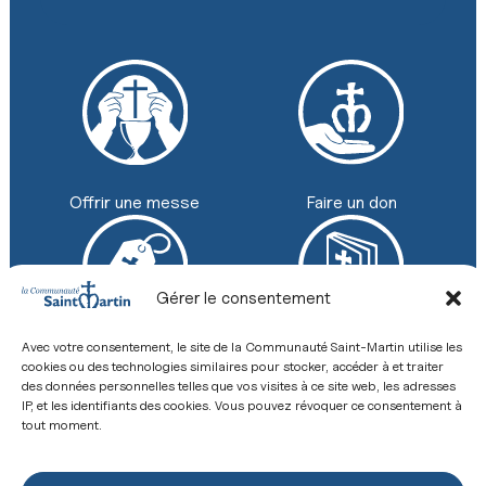
Faire un don
Offrir une messe
Gérer le consentement
Avec votre consentement, le site de la Communauté Saint-Martin utilise les
Boutique
Revue
cookies ou des technologies similaires pour stocker, accéder à et traiter
+33 (0) 2 43 26 12 00
des données personnelles telles que vos visites à ce site web, les adresses
IP, et les identifiants des cookies. Vous pouvez révoquer ce consentement à
8 Place de la Basilique, 53600 Évron
Contact
tout moment.
Mentions légales
Politique de confidentialité