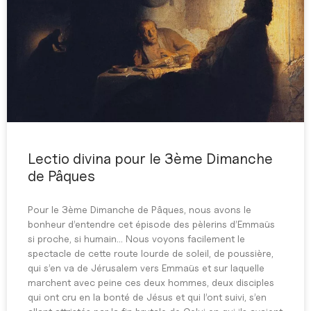
Lectio divina pour le 3ème Dimanche
de Pâques
Pour le 3ème Dimanche de Pâques, nous avons le
bonheur d’entendre cet épisode des pèlerins d’Emmaüs
si proche, si humain… Nous voyons facilement le
spectacle de cette route lourde de soleil, de poussière,
qui s’en va de Jérusalem vers Emmaüs et sur laquelle
marchent avec peine ces deux hommes, deux disciples
qui ont cru en la bonté de Jésus et qui l’ont suivi, s’en