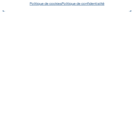
Faire un don
Offrir une messe
Politique de cookies
Politique de confidentialité
Boutique
Revue
+33 (0) 2 43 26 12 00
8 Place de la Basilique, 53600 Évron
Contact
Mentions légales
Politique de confidentialité