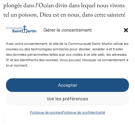
plongée dans l’Océan divin dans lequel nous vivons
tel un poisson, Dieu est en nous, dans cette sainteté
transcendante, fulgurante, brûlante.
Gérer le consentement
Dieu est là encore pour la faire grandir avec Ses
Avec votre consentement, le site de la Communauté Saint-Martin utilise les
propres forces : avec Sa grâce. Nous n’avons même pas
cookies ou des technologies similaires pour stocker, accéder à et traiter
des données personnelles telles que vos visites à ce site web, les adresses
à nous occuper de ce travail de sanctification : faire
IP, et les identifiants des cookies. Vous pouvez révoquer ce consentement à
grandir cette conformité à Son Fils, cette semence
tout moment.
déposée en nous par le Baptême. Dieu Lui-même
dans Sa fidélité va œuvrer pour la faire grandir en
Accepter
proportion de notre maturité.
Voir les préférences
Dieu se fait présent historiquement, Dieu se fait un
Politique de cookies
Politique de confidentialité
parmi nous, Dieu se fait «
viator »
, voyageur sur la
terre. Et Dieu se fait nourriture, Dieu se fait