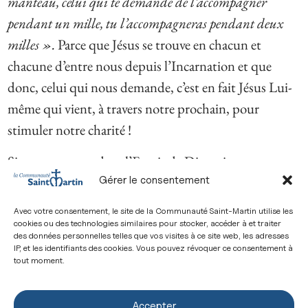
manteau, celui qui te demande de l’accompagner
pendant un mille, tu l’accompagneras pendant deux
milles ».
Parce que Jésus se trouve en chacun et
chacune d’entre nous depuis l’Incarnation et que
donc, celui qui nous demande, c’est en fait Jésus Lui-
même qui vient, à travers notre prochain, pour
stimuler notre charité !
Si nous sommes dans l’Esprit de Dieu, si nous
baignons dans Sa lumière amoureuse, nous sommes
Gérer le consentement
alors comme le Père qui voit Son Fils en chaque
Avec votre consentement, le site de la Communauté Saint-Martin utilise les
homme depuis qu’Il a pris notre humanité. Jésus
cookies ou des technologies similaires pour stocker, accéder à et traiter
des données personnelles telles que vos visites à ce site web, les adresses
vient à nous pour stimuler le don et l’accueil à travers
IP, et les identifiants des cookies. Vous pouvez révoquer ce consentement à
tout moment.
un homme. Accueillir le Christ dans l’autre, se donner
à Lui à travers l’autre.
Accepter