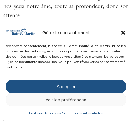
nos yeux notre âme, toute sa profondeur, donc son
attente.
Et les yeux de Dieu, quels sont-ils ? Les yeux de Dieu
Gérer le consentement
c’est Sa Parole c’est-à-dire Jésus-Christ, c’est-à-dire
encore l’Évangile qui a collecté de manière sacrée et
Avec votre consentement, le site de la Communauté Saint-Martin utilise les
cookies ou des technologies similaires pour stocker, accéder à et traiter
inspirée les paroles du Christ. Autrement dit dans
des données personnelles telles que vos visites à ce site web, les adresses
IP, et les identifiants des cookies. Vous pouvez révoquer ce consentement à
l’Évangile, qui est comme les yeux de Dieu, je peux lire
tout moment.
les désirs de Dieu, ce que Dieu attend de moi. Ce n’est
pas de l’égoïsme, c’est du réalisme car une relation
Accepter
amicale se tisse toujours d’une personne vers une
Voir les préférences
autre personne. Et c’est à partir du moment où nos
relations personnelles entre notre âme et Dieu se
Politique de cookies
Politique de confidentialité
construisent, que s’édifie l’Église !