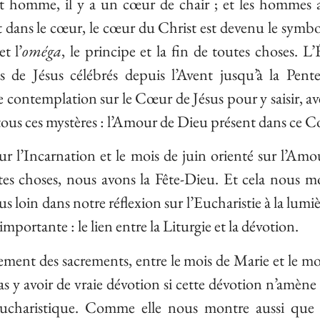
t homme, il y a un cœur de chair ; et les hommes 
nt dans le cœur, le cœur du Christ est devenu le symbo
t l’
oméga
, le principe et la fin de toutes choses. L’
s de Jésus célébrés depuis l’Avent jusqu’à la Pente
e contemplation sur le Cœur de Jésus pour y saisir, av
 tous ces mystères : l’Amour de Dieu présent dans ce 
r l’Incarnation et le mois de juin orienté sur l’Amo
es choses, nous avons la Fête-Dieu. Et cela nous m
s loin dans notre réflexion sur l’Eucharistie à la lumi
mportante : le lien entre la Liturgie et la dévotion.
rement des sacrements, entre le mois de Marie et le mo
 y avoir de vraie dévotion si cette dévotion n’amène 
 eucharistique. Comme elle nous montre aussi que 