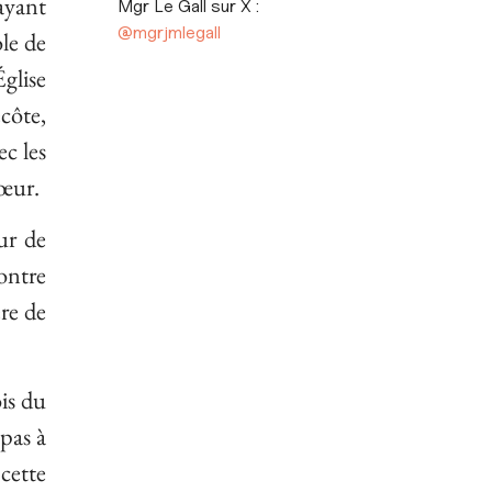
ayant
Mgr Le Gall sur X :
@mgrjmlegall
le de
Église
côte,
ec les
Cœur.
ur de
ontre
ère de
is du
pas à
cette