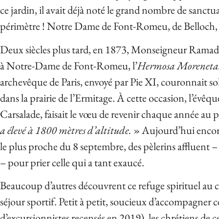
ce jardin, il avait déjà noté le grand nombre de sanctua
périmètre ! Notre Dame de Font-Romeu, de Belloch, 
Deux siècles plus tard, en 1873, Monseigneur Ramadié
à Notre-Dame de Font-Romeu, l’
Hermosa Moreneta
archevêque de Paris, envoyé par Pie XI, couronnait s
dans la prairie de l’Ermitage. À cette occasion, l’év
Carsalade, faisait le vœu de revenir chaque année au 
a élevé à 1800 mètres d’altitude.
» Aujourd’hui encore
le plus proche du 8 septembre, des pèlerins affluent 
– pour prier celle qui a tant exaucé.
Beaucoup d’autres découvrent ce refuge spirituel au c
séjour sportif. Petit à petit, soucieux d’accompagner ce
d’excursionnistes recensés en 2019), les chrétiens de 