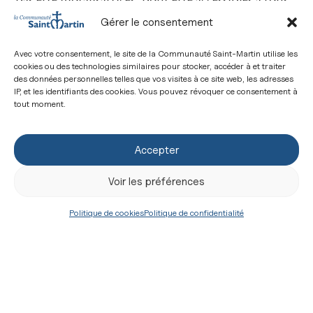
et en même temps très nourrissantes.
Gérer le consentement
À certaines messes, que nous appelons des Messes
Avec votre consentement, le site de la Communauté Saint-Martin utilise les
d’évangélisation (Confirmations, baptêmes,
cookies ou des technologies similaires pour stocker, accéder à et traiter
des données personnelles telles que vos visites à ce site web, les adresses
Première Communion…), nous intercalons les
IP, et les identifiants des cookies. Vous pouvez révoquer ce consentement à
paroissiens avec des places vides pour accueillir les
tout moment.
nouveaux. Nous donnons comme mission aux
paroissiens d’accueillir d’accompagner de prier
Accepter
pour ces personnes qui ne connaissent pas encore
Voir les préférences
le seigneur.
Politique de cookies
Politique de confidentialité
Bien sûr, ce n’est qu’un exemple. Il faut adapter à
chaque lieu à chaque particularité. Mais avec cet
exemple, nous comprenons mieux ce que l’Église
attend de nous aujourd’hui comme chrétien,
devenir inventif, mais surtout de garder cette