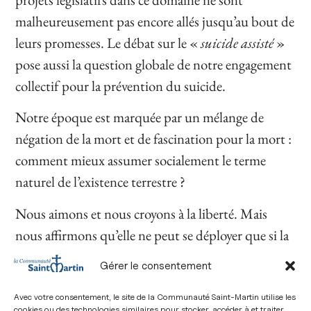
malheureusement pas encore allés jusqu’au bout de
leurs promesses. Le débat sur le «
suicide assisté
»
pose aussi la question globale de notre engagement
collectif pour la prévention du suicide.
Notre époque est marquée par un mélange de
négation de la mort et de fascination pour la mort :
comment mieux assumer socialement le terme
naturel de l’existence terrestre ?
Nous aimons et nous croyons à la liberté. Mais
nous affirmons qu’elle ne peut se déployer que si la
valeur de la vie de chacun est pleinement reconnue
Gérer le consentement
et respectée. C’est dans ce cadre protecteur qu’il
convient de mettre en œuvre tous les chemins
Avec votre consentement, le site de la Communauté Saint-Martin utilise les
cookies ou des technologies similaires pour stocker, accéder à et traiter