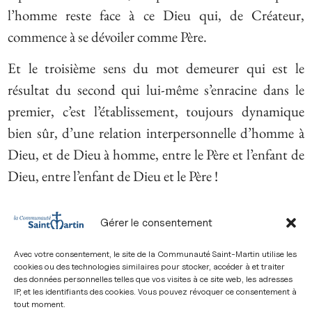
l’homme reste face à ce Dieu qui, de Créateur,
commence à se dévoiler comme Père.
Et le troisième sens du mot demeurer qui est le
résultat du second qui lui-même s’enracine dans le
premier, c’est l’établissement, toujours dynamique
bien sûr, d’une relation interpersonnelle d’homme à
Dieu, et de Dieu à homme, entre le Père et l’enfant de
Dieu, entre l’enfant de Dieu et le Père !
Lorsque l’on saisit ce qui est inclus dans ce concept
Gérer le consentement
évangélique de demeurer ou d’habiter, on comprend
celui qui décrit le Ciel de Dieu -c’est à dire la demeure
Avec votre consentement, le site de la Communauté Saint-Martin utilise les
cookies ou des technologies similaires pour stocker, accéder à et traiter
de Dieu- comme son enfance, c’est-à-dire cette
des données personnelles telles que vos visites à ce site web, les adresses
relation persévérante entretenue (même comme
IP, et les identifiants des cookies. Vous pouvez révoquer ce consentement à
tout moment.