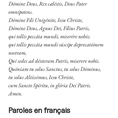
Dómine Deus, Rex cæléstis, Deus Pater
omnípotens.
Dómine Fili Unigénite, Iesu Christe,
Dómine Deus, Agnus Dei, Fílius Patris,
qui tollis peccáta mundi, miserére nobis;
qui tollis peccáta mundi súscipe deprecatiónem
nostram,
Qui sedes ad déxteram Patris, miserere nobis.
Quóniam tu solus Sanctus, tu solus Dóminus,
tu solus Altíssimus, Iesu Christe,
cum Sancto Spíritu, in glória Dei Patris.
Amen.
Paroles en français