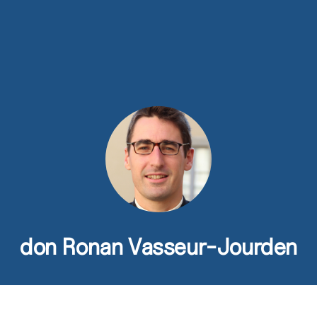
ns
Activités
Devenir prêtre
Se former
Contact
don Ronan Vasseur-Jourden