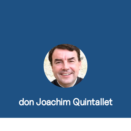
ns
Activités
Devenir prêtre
Se former
Contact
don Joachim Quintallet