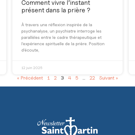
Comment vivre l’instant
présent dans la prière ?
À travers une réflexion inspirée de la
psychanalyse, un psychiatre interroge les
parallèles entre le cadre thérapeutique et
l’expérience spirituelle de la prière. Position
d’écoute,
12 juin 2025
« Précédent
1
2
3
4
5
…
22
Suivant »