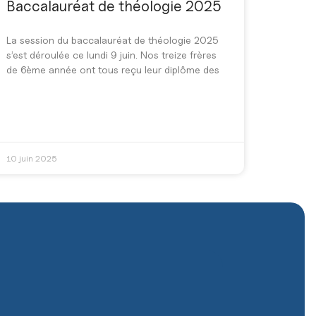
Baccalauréat de théologie 2025
La session du baccalauréat de théologie 2025
s’est déroulée ce lundi 9 juin. Nos treize frères
de 6ème année ont tous reçu leur diplôme des
10 juin 2025