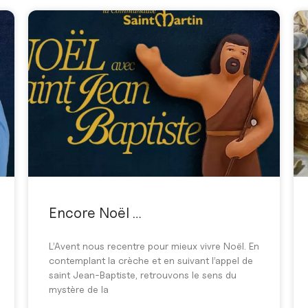
Encore Noël …
L’Avent nous recentre pour mieux vivre Noël. En
contemplant la crèche et en suivant l’appel de
saint Jean-Baptiste, retrouvons le sens du
mystère de la